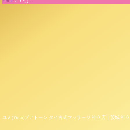
Home
-
ユミ(…
ユミ(Yumi)ブアトーン タイ古式マッサージ 神立店｜茨城 