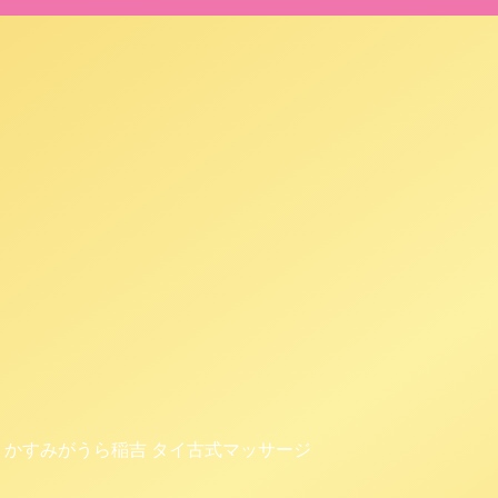
神立 かすみがうら稲吉 タイ古式マッサージ